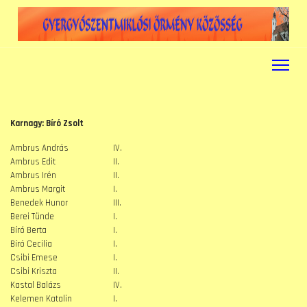
Karnagy: Bíró Zsolt
Ambrus András
IV.
Ambrus Edit
II.
Ambrus Irén
II.
Ambrus Margit
I.
Benedek Hunor
III.
Berei Tünde
I.
Bíró Berta
I.
Bíró Cecilia
I.
Csibi Emese
I.
Csibi Kriszta
II.
Kastal Balázs
IV.
Kelemen Katalin
I.