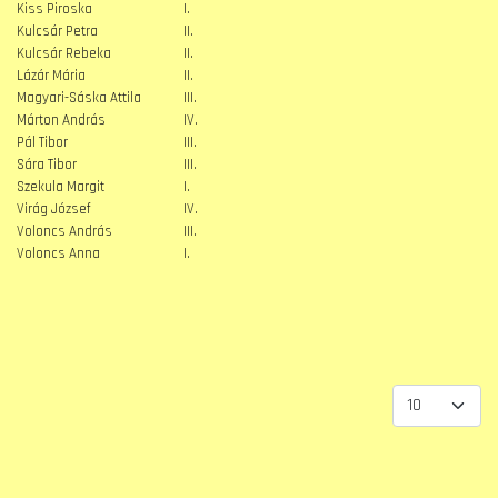
Kiss Piroska
I.
Kulcsár Petra
II.
Kulcsár Rebeka
II.
Lázár Mária
II.
Magyari-Sáska Attila
III.
Márton András
IV.
Pál Tibor
III.
Sára Tibor
III.
Szekula Margit
I.
Virág József
IV.
Voloncs András
III.
Voloncs Anna
I.
Tételek #