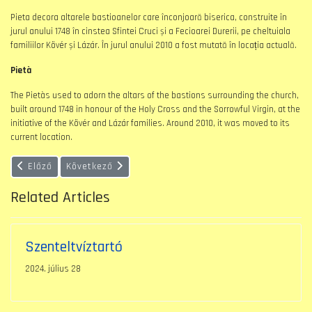
Pieta decora altarele bastioanelor care înconjoară biserica, construite în
jurul anului 1748 în cinstea Sfintei Cruci și a Fecioarei Durerii, pe cheltuiala
familiilor Kövér și Lázár. În jurul anului 2010 a fost mutată în locația actuală.
Pietà
The Pietàs used to adorn the altars of the bastions surrounding the church,
built around 1748 in honour of the Holy Cross and the Sorrowful Virgin, at the
initiative of the Kövér and Lázár families. Around 2010, it was moved to its
current location.
Előző cikk: Szenteltvíztartó
Következő cikk: Templom
Előző
Következő
Related Articles
Szenteltvíztartó
2024. július 28