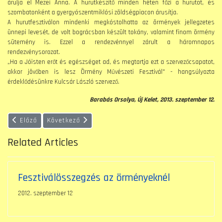
árulja el Mezei Anna. A hurutkészítő minden héten főzi a hurutot, és
szombatonként a gyergyószentmiklósi zöldségpiacon árusítja.
A hurutfesztiválon mindenki megkóstolhatta az örmények jellegzetes
ünnepi levesét, de volt bográcsban készült tokány, valamint finom örmény
sütemény is. Ezzel a rendezvénnyel zárult a háromnapos
rendezvénysorozat.
„Ha a Jóisten erőt és egészséget ad, és megtartja ezt a szervezőcsapatot,
akkor jövőben is lesz Örmény Művészeti Fesztivál" - hangsúlyozta
érdeklődésünkre Kulcsár László szervező.
Barabás Orsolya, Új Kelet, 2013. szeptember 12.
Előző cikk: Erdélyi örmény fiatalok találkozója
Következő cikk: Örmény fesztivál: múlt és jövőterve
Előző
Következő
Related Articles
Fesztiválösszegzés az örményeknél
2012. szeptember 12