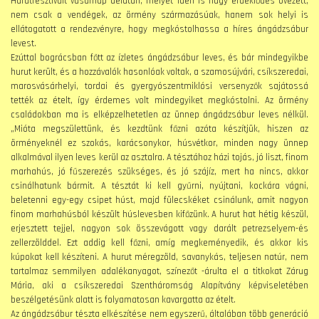
Hurutfesztivált vasárnap délután, melyet idén is nagy érdeklődés övezett,
nem csak a vendégek, az örmény származásúak, hanem sok helyi is
ellátogatott a rendezvényre, hogy megkóstolhassa a híres ángádzsábur
levest.
Ezúttal bográcsban főtt az ízletes ángádzsábur leves, és bár mindegyikbe
hurut került, és a hozzávalók hasonlóak voltak, a szamosújvári, csíkszeredai,
marosvásárhelyi, tordai és gyergyószentmiklósi versenyzők sajátossá
tették az ételt, így érdemes volt mindegyiket megkóstolni. Az örmény
családokban ma is elképzelhetetlen az ünnep ángádzsábur leves nélkül.
„Mióta megszülettünk, és kezdtünk főzni azóta készítjük, hiszen az
örményeknél ez szokás, karácsonykor, húsvétkor, minden nagy ünnep
alkalmával ilyen leves kerül az asztalra. A tésztához házi tojás, jó liszt, finom
marhahús, jó fűszerezés szükséges, és jó szájíz, mert ha nincs, akkor
csinálhatunk bármit. A tésztát ki kell gyűrni, nyújtani, kockára vágni,
beletenni egy-egy csipet húst, majd fülecskéket csinálunk, amit nagyon
finom marhahúsból készült húslevesben kifőzünk. A hurut hat hétig készül,
erjesztett tejjel, nagyon sok összevágott vagy darált petrezselyem-és
zellerzölddel. Ezt addig kell főzni, amíg megkeményedik, és akkor kis
kúpokat kell készíteni. A hurut méregzöld, savanykás, teljesen natúr, nem
tartalmaz semmilyen adalékanyagot, színezőt -árulta el a titkokat Zárug
Mária, aki a csíkszeredai Szentháromság Alapítvány képviseletében
beszélgetésünk alatt is folyamatosan kavargatta az ételt.
Az ángádzsábur tészta elkészítése nem egyszerű, általában több generáció