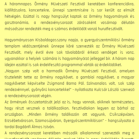
A háromnapos Örmény Művészeti Fesztivál keretében konferenciákra,
kiállításokra, koncertekre, ünnepi szentmisére is sor került az elmúlt
hétvégén. Ezúttal is nagy hangsúlyt kaptak az örmény hagyományok és
gasztronómia, a rendezvénysorozat zárásaként vasárnap délután
másodszor rendezték meg a számos érdeklődőt vonzó hurutfesztivált.
Hagyományosan Kisboldogasszony napja, a gyergyószentmiklósi örmény
templom védőszentjének ünnepe köré szervezték az Örmény Művészeti
Fesztivált, mely évről évre sok távolabbról érkező vendéget is vonz,
ugyanakkor a helyiek számára is hagyományőrző jelleggel bír. A három nap
idején ezúttal is sok érdekfeszítő programmal várták az érdeklődőket.
„Nagyon szép volt a harmadik Örmény Művészeti Fesztivál, amelyen
tiszteletét tette az örmény nagykövet, a gambiai nagykövet, a magyar
nagykövetet képviselte Zsigmond Barna Pál. Színvonalas volt, sok szép
rendezvénnyel, gyönyörű koncertekkel" - nyilatkozta Kulcsár László szervező
a rendezvénysorozat végén.
Az örmények összetartását jelzi az is, hogy vannak, akiknek természetes,
hogy részt vesznek a találkozókon, fesztiválokon legyen az bárhol az
országban. „Minden örmény találkozón ott vagyunk, Csíkszépvízen,
Erzsébetvároson, Szamosújváron, Gyergyószentmiklóson" - hangsúlyozta a
tordai Bogdánfi Álmos István.
A rendezvénysorozat keretében második alkalommal szervezték meg a