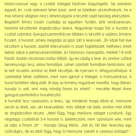
háziasszonyai vagy a család nőtagjai közösen bügyürgetik. Íze azonban
egyedi, és csak utánozni lehet azzal, amit az üzletben vásárolhatunk, ha a
mai rohanó világban nincs lehetőségünk a tésztát saját kezűleg elkészíteni.
Bogdánfí Álmos István családja az egyetlen Tordán, akik rendszeresen,
havonta készítenek ángádzsábur levest. Nagynénje maga főzi a hurutot a
család számára. Gyergyószentmiklóson többen is készítik a sajátos örmény
fűszert, a hurutot, amely megadja az igazi ízét a levesnek. „Én közel hat éve
készítem a hurutot, azelőtt édesanyám is ezzel foglalkozott. Hathetes érlelt
tejhez adjuk a petrezselyemzöldet, és folytonos kavargatás mellett 7-8 órát
főzzük. Ezután vászonzacskóba töltjük, így lecsöpög a leve, és amikor szilárd
keménységű lesz, akkor formáljuk. Lehet szárított formában tartósítani, azt
le kell reszelni, amikor az ételt készítjük, de nyersen is lefagyaszthatjuk. A
szárítottat lehet szállítani, mert nem igényli a hideget, a hűtőszekrényt. A
hurut korlátlan ideig eláll, itt épp az örmény nagykövet mondta, hogy ötéves
hurutja is volt, ami még mindig finom és ehető" - mesélte Mezei Anna
gyergyószentmiklósi hurutkészítő.
A huruttól lesz savanykás a leves, így mindenki maga dönti el, mennyire
ízesíti az ételt, van, aki kevesebbet, más többet rak bele, amikor már kifőtt
az ángádzsábor tészta. „Attól függ, hogy mekkora adagot csinálunk. Egy
négytagú családnak 3-4 hurutot is beleteszünk, nem spórolunk vele, mert
az adja a finom ízt" - mondja Zárug Mária. „Két és fél liter leveshez egy
szükséges, de ez attól függ, hogy ki mennyire szereti a savanyú ízvilágot" -