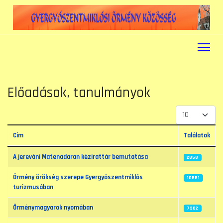
Előadások, tanulmányok
Tételek #
Cím
Találatok
Cikkek
A jereváni Matenadaran kézirattár bemutatása
2858
Örmény örökség szerepe Gyergyószentmiklós
10551
turizmusában
Örménymagyarok nyomában
7382