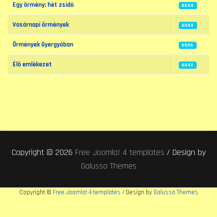
Egy örmény: hét zsidó
6634
Vasárnapi örmények
6094
Örmények Gyergyóban
6506
Élõ emlékezet
6042
Copyright © 2026
Free Joomla! 4 templates
/ Design by
Galusso Themes
Copyright ©
Free Joomla! 4 templates
/ Design by
Galusso Themes