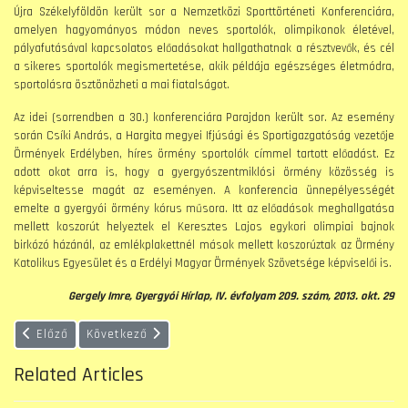
Újra Székelyföldön került sor a Nemzetközi Sporttörténeti Konferenciára,
amelyen hagyományos módon neves sportolók, olimpikonok életével,
pályafutásával kapcsolatos előadásokat hallgathatnak a résztvevők, és cél
a sikeres sportolók megismertetése, akik példája egészséges életmódra,
sportolásra ösztönözheti a mai fiatalságot.
Az idei (sorrendben a 30.) konferenciára Parajdon került sor. Az esemény
során Csíki András, a Hargita megyei Ifjúsági és Sportigazgatóság vezetője
Örmények Erdélyben, híres örmény sportolók címmel tartott előadást. Ez
adott okot arra is, hogy a gyergyószentmiklósi örmény közösség is
képviseltesse magát az eseményen. A konferencia ünnepélyességét
emelte a gyergyói örmény kórus műsora. Itt az előadások meghallgatása
mellett koszorút helyeztek el Keresztes Lajos egykori olimpiai bajnok
birkózó házánál, az emlékplakettnél mások mellett koszorúztak az Örmény
Katolikus Egyesület és a Erdélyi Magyar Örmények Szövetsége képviselői is.
Gergely Imre, Gyergyói Hírlap, IV. évfolyam 209. szám, 2013. okt. 29
Előző cikk: Székelyföldi körúton Áder János magyar államfő
Következő cikk: Erdélyi örmény fiatalok találkozója
Előző
Következő
Related Articles