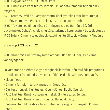
12.00 Hogyan lesz a hurut – Mezei Imre
13.30 Hurut leves készítés és kostoló 7 különböző romániai települések
főztjéből
14.30 Szamosújvári és Gyergyószentmiklósi gyerekek tánc bemutatója
Örmény és magyar énekek - Csibi Kriszta és Bokor Zsombor,
15.00 "Távlatok és új realitások Örményország és Románia közötti
együttműködéshez". Iskolák, Kultúra, turizmus kerekasztal - beszélgetések
17.00 Erdélyi Örmény települések vezetőinek találkozója – Örmény Plébánia.
Vasárnap 2021. szept. 12.
12.00 Szent mise az Örmény Templomban - Ddr. Gál Hunor, és a vörös
köpönyegesek,
Folyamatosan elérhető vagy a megfelelő létszám után működő programok:
- Fiataloknak és kaland vágyoknak: Térképezd fel! - Ambrus Dorotya és
Kulcsár Petra,
- Örmény Templom torony múzeum látogatása,
- Olaj festmények, kiállítás és vásár - Jánosi Buslig Szandi,
- Fotó kiállítás: Örményországi emlékekről - Keresztes Zoltán,
- Fotó kiállítás: Örmény soron - Leticia Balint Monica,
- Dokumentum film vetítés folyamatosan: Gyergyói Örmények – Kalamár
Gábor,