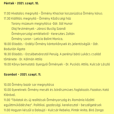
Péntek – 2021. szept. 10.
17.00 Hivatalos megnyitó – Örmény Khackar koszorúzása Örmény kórus
17.30 Kiállítás megnyitó – Örmény Közösségi ház
Torony múzeum megnyitása -Ddr. Gál Hunor
Olaj festmények - Jánosi Buslig Szandi
Örményországi emlékekről - Keresztes Zoltán
Örmény soron - Leticia Balint Monica,
18.00 Előadás – Erdélyi Örmény kántorkönyvek és jelentőségük – Ddr.
Bodurián Ágota
18.30 Előadás – Erzsébetvárostól Peruig. A perényi báró Lukács család
története - Dr. Kálmán Attila
19.00 Könyv bemutató: Gyergyói Örmények – Dr. Puskás Attila, Kulcsár László
Szombat – 2021. szept. 11.
10.00 Örmény bazár sor megnyitása
10.00 Gyereknek: Örmény mesék és bőrdiszműves foglakozás Fazakas Kató
Klárával,
11.00 "Távlatok és új realitások Örményország és Románia közötti
együttműködéshez". Politikai, gazdasági, kerekasztal – beszélgetések
11.00 Hogyan készül a Dalaujzi – Kulcsár Rebeka, Pintér Anita, Biró Zonga