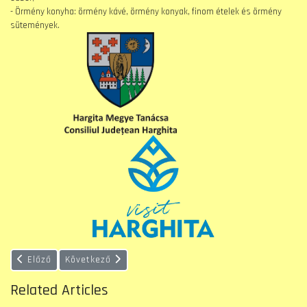
- Örmény konyha: örmény kávé, örmény konyak, finom ételek és örmény
sütemények.
Előző cikk: Integrálódás és befogadás, Örmény-Magyar együtt
Következő cikk: Örmény művészeti fesztivál lesz Gy
Előző
Következő
Related Articles