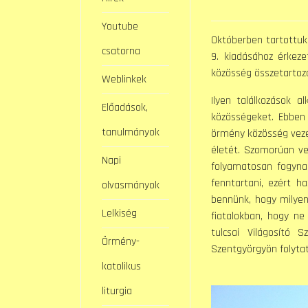
Youtube
Októberben tartottuk
csatorna
9. kiadásához érkez
közösség összetartoz
Weblinkek
Ilyen találkozások 
Előadások,
közösségeket. Ebben
tanulmányok
örmény közösség veze
életét. Szomorúan v
Napi
folyamatosan fogyna
fenntartani, ezért h
olvasmányok
bennünk, hogy milye
Lelkiség
fiatalokban, hogy ne
tulcsai Világosító
Örmény-
Szentgyörgyön folyta
katolikus
liturgia