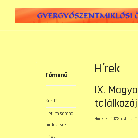
Hírek
Főmenü
IX. Magya
találkozó
Kezdőlap
Heti miserend,
Hírek
2022. október 11
hirdetések
Hírek