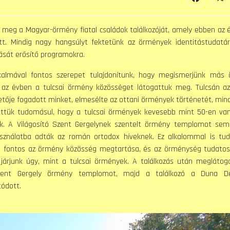
 meg a Magyar-örmény fiatal családok találkozóját, amely ebben az 
ett. Mindig nagy hangsúlyt fektetünk az örmények identitástudatá
ását erősítő programokra.
alkalmával fontos szerepet tulajdonítunk, hogy megismerjünk más
 az évben a tulcsai örmény közösséget látogattuk meg. Tulcsán az
tője fogadott minket, elmesélte az ottani örmények történetét, min
ettük tudomásul, hogy a tulcsai örmények kevesebb mint 50-en va
k. A Világosító Szent Gergelynek szentelt örmény templomot sem
asználatba adták az román ortodox híveknek. Ez alkalommal is tud
n fontos az örmény közösség megtartása, és az örménység tudatos
 járjunk úgy, mint a tulcsai örmények. A találkozás után meglátog
 Szent Gergely örmény templomot, majd a találkozó a Duna D
tódott.