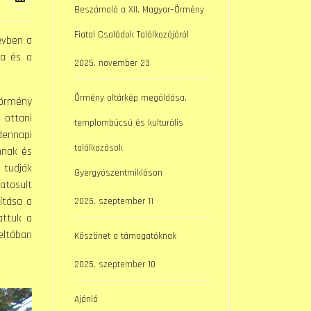
Beszámoló a XII. Magyar–Örmény
Fiatal Családok Találkozójáról
évben a
ra és a
2025. november 23
Örmény oltárkép megáldása,
 örmény
 ottani
templombúcsú és kulturális
dennapi
találkozások
nnak és
 tudják
Gyergyószentmiklóson
atosult
ítása a
2025. szeptember 11
attuk a
eltában
Köszönet a támogatóknak
2025. szeptember 10
Ajánló