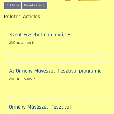
Előző cikk: Ajánló
Következő cikk: Sajtó tájékoztató: III. Interdiszciplin
Előző
Következő
Related Articles
Szent Erzsébet napi gyűjtés
2012. november 14
Az Örmény Művészeti Fesztivál programja
2012. augusztus 17
Örmény Művészeti Fesztivál