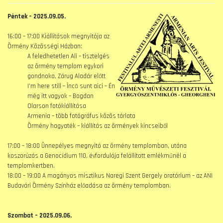
Péntek – 2025.09.05.
16:00 – 17:00 Kiállítások megnyitója az
Örmény Közösségi Házban:
A feledhetetlen Ali – tisztelgés
az örmény templom egykori
gondnoka, Zárug Aladár előtt
I’m here still – Încă sunt aici – Én
még itt vagyok – Bogdan
Olarson fotókiállítása
Armenia – több fotógráfus közös tárlata
Örmény hagyaték – kiállítás az örmények kincseiből
17:00 – 18:00 Ünnepélyes megnyitó az örmény templomban, utána
koszorúzás a Genocídium 110. évfordulója felállított emlékműnél a
templomkertben.
18:00 – 19:00 A magányos misztikus Naregi Szent Gergely oratórium – az ANI
Budavári Örmény Színház előadása az örmény templomban.
Szombat – 2025.09.06.