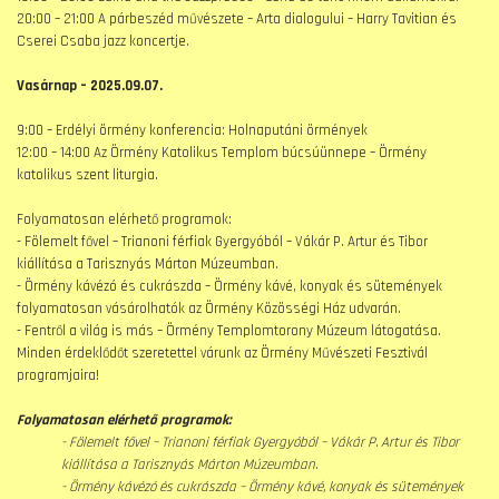
20:00 – 21:00 A párbeszéd művészete – Arta dialogului – Harry Tavitian és
Cserei Csaba jazz koncertje.
Vasárnap – 2025.09.07.
9:00 – Erdélyi örmény konferencia: Holnaputáni örmények
12:00 – 14:00 Az Örmény Katolikus Templom búcsúünnepe – Örmény
katolikus szent liturgia.
Folyamatosan elérhető programok:
- Fölemelt fővel – Trianoni férfiak Gyergyóból – Vákár P. Artur és Tibor
kiállítása a Tarisznyás Márton Múzeumban.
- Örmény kávézó és cukrászda – Örmény kávé, konyak és sütemények
folyamatosan vásárolhatók az Örmény Közösségi Ház udvarán.
- Fentről a világ is más – Örmény Templomtorony Múzeum látogatása.
Minden érdeklődőt szeretettel várunk az Örmény Művészeti Fesztivál
programjaira!
Folyamatosan elérhető programok:
- Fölemelt fővel – Trianoni férfiak Gyergyóból – Vákár P. Artur és Tibor
kiállítása a Tarisznyás Márton Múzeumban.
- Örmény kávézó és cukrászda – Örmény kávé, konyak és sütemények