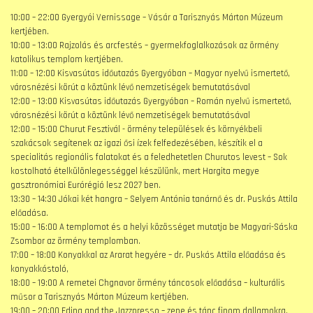
10:00 – 22:00 Gyergyói Vernissage – Vásár a Tarisznyás Márton Múzeum
kertjében.
10:00 – 13:00 Rajzolás és arcfestés – gyermekfoglalkozások az örmény
katolikus templom kertjében.
11:00 – 12:00 Kisvasútas időutazás Gyergyóban – Magyar nyelvű ismertető,
városnézési körút a köztünk lévő nemzetiségek bemutatásával
12:00 – 13:00 Kisvasútas időutazás Gyergyóban – Román nyelvű ismertető,
városnézési körút a köztünk lévő nemzetiségek bemutatásával
12:00 – 15:00 Churut Fesztivál - örmény települések és környékbeli
szakácsok segítenek az igazi ősi ízek felfedezésében, készítik el a
specialitás regionális falatokat és a feledhetetlen Churutos levest – Sok
kostolható ételkülönlegességgel készülünk, mert Hargita megye
gasztronómiai Eurórégió lesz 2027 ben.
13:30 – 14:30 Jókai két hangra – Selyem Antónia tanárnő és dr. Puskás Attila
előadása.
15:00 – 16:00 A templomot és a helyi közösséget mutatja be Magyari-Sáska
Zsombor az örmény templomban.
17:00 – 18:00 Konyakkal az Ararat hegyére – dr. Puskás Attila előadása és
konyakkóstoló,
18:00 – 19:00 A remetei Chgnavor örmény táncosok előadása – kulturális
műsor a Tarisznyás Márton Múzeum kertjében.
19:00 – 20:00 Edina and the Jazzpresso – zene és tánc finom dallamokra.