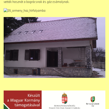
vették hasznát a bográcsnak és gáz-zsámolynak.