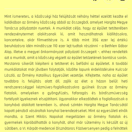
Mint ismeretes, a közösségi ház felújítását néhány héttel ezelőtt kezdte el
kalákában az örmény közösség abból az összegből, amelyet Hargita Megye
Tanácsa pályázatán nyertek. A munkálat célja, hogy az épület tetőterében
rendezvénytermet alakítsanak ki, amit használhatnak kiállításokra,
koncertekre, akár filmvetítésre is. A több mint 356 ezer lej értékű
beruházásra idén mindössze 110 ezer lejt tudtak rászánni – a Bethlen Gábor
Alap, illetve a megyei önkormányzat pályázati összegeit –, ehhez rendelték
azt a munkát, amit a közösség végzett az épület tetőzetének bontása során.
Mostanra sikerült kiépíteni a tetőteret és befödni az épületet. A további
munkálatokat már jövőben folytatják, közölte lapunk érdeklődésére Kulcsár
László, az Örmény Katolikus Egyesület vezetője. Kifejtette, noha az épület
továbbra is felújítás alatt áll, zajlik az élet a házon belül: heti
rendszerességgel kézműves-foglalkozásokra gyűlnek össze az örmény
fiatalok, amelyeken a gyöngyfűzés, fafaragás és bőrdíszművesség
fortélyait igyekeznek elsajátítani. Ugyanakkor elkezdődtek a foglalkozások a
konyhává alakított teremben is, ahová szintén Hargita Megye Tanácsától
kapott pénzből vásároltak konyhai berendezéseket. Mint az egyesületi elnök
mondta, a Szent Miklós Napokat megelőzően az örmény fiatalok és
gyermekek kipróbálhatták a konyhát, ahol már sütemény is készült az új
sütőben, a VI. Kárpát-medencei Disznótoros Főzőversenyen pedig a felnőttek