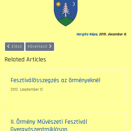
Hargita Népe
, 2015. december 8.
Előző cikk: Angyaljárás a gyergyói örményeknél
Következő cikk: Új kántor az örményeknél: az egyetér
Előző
Következő
Related Articles
Fesztiválösszegzés az örményeknél
2012. szeptember 12
II. Örmény Művészeti Fesztivál
Gyergyószentmiklóson