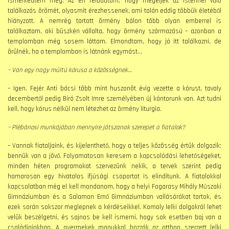
ismerkedtem meg. Az én feladatom, hogy megéljék az Istennel való
találkozás örömét, olyasmit érezhessenek, ami talán eddig többük életéből
hiányzott. A nemrég tartott örmény bálon több olyan emberrel is
találkoztam, aki büszkén vállalta, hogy örmény származású – azonban a
templomban még sosem láttam. Elmondtam, hogy jó itt találkozni, de
örülnék, ha a templomban is látnánk egymást…
– Van egy nagy múltú kórusa a közösségnek…
– Igen. Fejér Anti bácsi több mint huszonöt évig vezette a kórust, tavaly
decembertől pedig Bíró Zsolt Imre személyében új kántorunk van. Azt tudni
kell, hogy kórus nélkül nem létezhet az örmény liturgia.
– Plébánosi munkájában mennyire játszanak szerepet a fiatalok?
– Vannak fiataljaink, és kijelenthető, hogy a teljes közösség értük dolgozik:
bennük van a jövő. Folyamatosan keresem a kapcsolódási lehetőségeket,
minden héten programokat szervezünk nekik, a tervek szerint pedig
hamarosan egy hivatalos ifjúsági csoportot is elindítunk. A fiatalokkal
kapcsolatban még el kell mondanom, hogy a helyi Fogarasy Mihály Műszaki
Gimnáziumban és a Salamon Ernő Gimnáziumban vallásórákat tartok, és
ezek során sokszor meglepnek a kérdéseikkel. Komoly lelki dolgokról lehet
velük beszélgetni, és sajnos be kell ismerni, hogy sok esetben baj van a
családjainkban. A gyermekek magukkal hozzák az otthon szerzett lelki