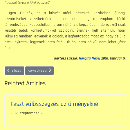
hasonló tervei a jövőre nézve?
– Igen. Örülnék, ha a húsvét utáni időszaktól kezdődően ifjúsági
szentmiséket vezethetnénk be, emellett pedig a templom körüli
térrendezéssel kapcsolatban is van néhány elképzelésem, de ezekről csak
később tudok konkrétumokkal szolgálni. Éveknek kell eltelniük, hogy
külsőleg rendben legyenek a dolgok, a legfontosabb most az, hogy belül a
hívek nyitottak legyenek Isten felé. Hit és Isten nélkül nem lehet jövőt
építeni.
Kertész László,
Hargita Népe
, 2016. február 5.
Előző cikk: Örmény rítusú szentmisét tartottak Székelyudvarhe
Következő cikk: Angyaljárás a gyergyói örményeknél
Előző
Következő
Related Articles
Fesztiválösszegzés az örményeknél
2012. szeptember 12