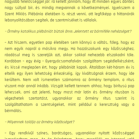
nagyobb felelősséggel jár: rá kellett jönnöm, hogy itt minden egyes döntés
nagy súllyal bír, és mindig megvannak a következményei. Igyekszem a
Szent Miklós Plébánia életében is részt venni, ott legfőképp a hittanórák
lebonyolításában segítek, de szentmiséket is vállalok.
– Örmény katolikus plébániát bíztak önre. Jelentett ez bármiféle nehézséget?
– Azt hiszem, egyetlen pap életében sem könnyű a váltás, főleg, hogy ez
nem egyik napról a másikra megy. Ha hozzászokunk egy közösséghez,
ráadásul meg is szeretjük azt, akkor sokkal nehezebb elszakadni tőle.
Korábban – egy évig – Gyergyócsomafalván szolgáltam segédlelkészként,
és kissé meglepően ért, hogy plébániát kapok. Általában két-három év is
eltelik egy ilyen lehetőség érkezéséig, így kiváltságnak érzem, hogy ide
kerültem. Nem volt ismeretlen számomra az örmény templom, a rítus
viszont már annál inkább. Vizsgát kellett tennem ahhoz, hogy birítusú pap
lehessek, ami azt jelenti, hogy most már latin és örmény rítusban is
végezhetek szertartást, ugyanakkor az örmény rítus szerint is
szolgáltathatom a szentségeket, mint például a keresztség vagy a
bérmálás.
– Milyennek találja az örmény közösséget?
– Egy rendkívül színes, barátságos, ugyanakkor nyitott közösséggel