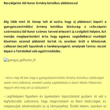
Beszélgetés Gál Hunor örmény katolikus plébánossal
Alig több mint öt hónap telt el azóta, hogy új plébánost kapott a
gyergyószentmiklósi örmény katolikus közösség: a csíkszépvízi
származású Gál Hunor számos tervvel érkezett új szolgálati helyére. Azt
mondja, meglepetésként érte, hogy egyéves segédlelkészi munkáját
követően azonnal plébániát bíztak rá, azonban örült a kihívásnak.
Lelkesen beszélt lapunknak a tevékenységéről, amelynek fontos részét
képezi a fiatalokkal való együttműködés.
– Nincs még fél éve, hogy a gyer­gyószentmiklósi örmény katolikus közösséget
vezeti mint plébános, emellett pedig segédlelkész a Szent Miklós Plébánián.
Hogyan élte meg ezt az időszakot?
– Legfőképpen figyeltem és igyekeztem tapasztalatot gyűjteni. Az volt a
legfontosabb számomra, hogy megismerjem az itteni közösséget, és
megtanuljak alkalmazkodni az új környezethez. Önálló lettem, azonban ez