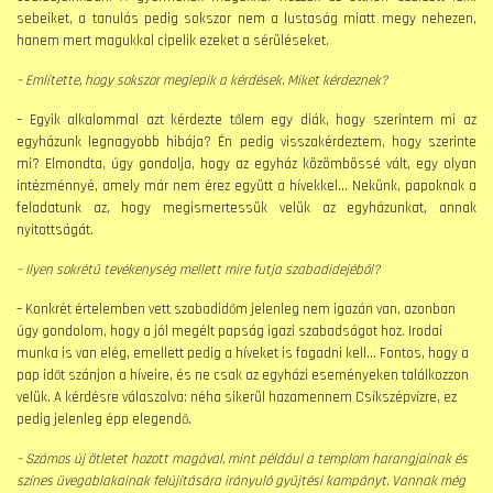
sebeiket, a tanulás pedig sokszor nem a lustaság miatt megy nehezen,
hanem mert magukkal cipelik ezeket a sérüléseket.
– Említette, hogy sokszor meglepik a kérdések. Miket kérdeznek?
– Egyik alkalommal azt kérdezte tőlem egy diák, hogy szerintem mi az
egyházunk legnagyobb hibája? Én pedig visszakérdeztem, hogy szerinte
mi? Elmondta, úgy gondolja, hogy az egyház közömbössé vált, egy olyan
intézménnyé, amely már nem érez együtt a hívekkel… Nekünk, papoknak a
feladatunk az, hogy megismertessük velük az egyházunkat, annak
nyitottságát.
– Ilyen sokrétű tevékenység mellett mire futja szabadidejéből?
– Konkrét értelemben vett szabadidőm jelenleg nem igazán van, azonban
úgy gondolom, hogy a jól megélt papság igazi szabadságot hoz. Irodai
munka is van elég, emellett pedig a híveket is fogadni kell… Fontos, hogy a
pap időt szánjon a híveire, és ne csak az egyházi eseményeken találkozzon
velük. A kérdésre válaszolva: néha sikerül hazamennem Csíkszépvízre, ez
pedig jelenleg épp elegendő.
– Számos új ötletet hozott magával, mint például a templom harangjainak és
színes üvegablakainak felújítására irányuló gyűjtési kampányt. Vannak még