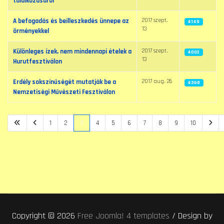
találkozásáról
2017 szept.
A befogadás és beilleszkedés ünnepe az
4149
13
örményekkel
2017 szept.
Különleges ízek, nem mindennapi ételek a
4002
13
Hurutfesztiválon
2017 aug. 26
Erdély sokszínűségét mutatják be a
4368
Nemzetiségi Művészeti Fesztiválon
1
2
3
4
5
6
7
8
9
10
3. oldal / 10
Copyright © 2026
Free Joomla! 4 templates
/ Design by