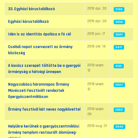
2019 ápr. 30
33. Egyházi kórustalálkozó
3109
2019 ápr. 30
Egyházi kórustalálkozó
3050
2019 jan. 17
Idén is az identitás ápolása a fő cél
3687
2018 okt. 14
Családi napot szervezett az örmény
3411
közösség
2018 szept.
A kovász szerepét töltötte be a gyergyói
3122
12
örménység a hétvégi ünnepen
2018 szept.
Nagyszabású háromnapos Örmény
2947
12
Művészeti Fesztivált rendeztek
Gyergyószentmiklóson
2018 szept.
Örmény fesztivál két neves nagykövettel
2953
09
2018 aug. 31
Helyükre kerülnek a gyergyószentmiklósi
3940
örmény templom restaurált ólomüveg-