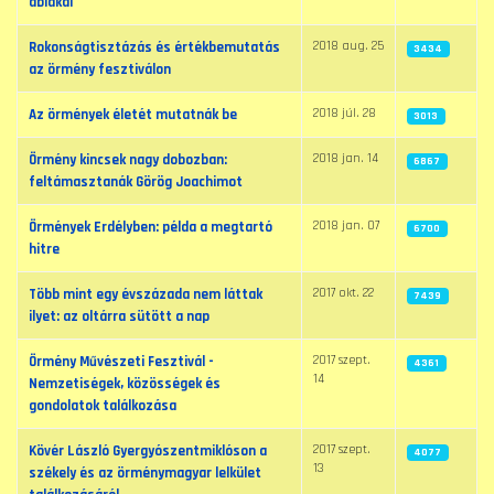
ablakai
2018 aug. 25
Rokonságtisztázás és értékbemutatás
3434
az örmény fesztiválon
2018 júl. 28
Az örmények életét mutatnák be
3013
2018 jan. 14
Örmény kincsek nagy dobozban:
6867
feltámasztanák Görög Joachimot
2018 jan. 07
Örmények Erdélyben: példa a megtartó
6700
hitre
2017 okt. 22
Több mint egy évszázada nem láttak
7439
ilyet: az oltárra sütött a nap
2017 szept.
Örmény Művészeti Fesztivál -
4361
14
Nemzetiségek, közösségek és
gondolatok találkozása
2017 szept.
Kövér László Gyergyószentmiklóson a
4077
13
székely és az örménymagyar lelkület