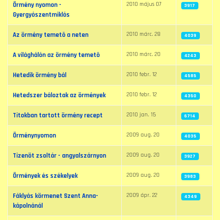
2010 május 07
Örmény nyomon -
3917
Gyergyószentmiklós
2010 márc. 28
Az örmény temetõ a neten
4039
2010 márc. 20
A világhálón az örmény temetõ
4243
2010 febr. 12
Hetedik örmény bál
4585
2010 febr. 12
Hetedszer báloztak az örmények
4350
2010 jan. 15
Titokban tartott örmény recept
6714
2009 aug. 20
Örménynyomon
4035
2009 aug. 20
Tizenöt zsoltár - angyalszárnyon
3927
2009 aug. 20
Örmények és székelyek
3983
2009 ápr. 22
Fáklyás körmenet Szent Anna-
4349
kápolnánál