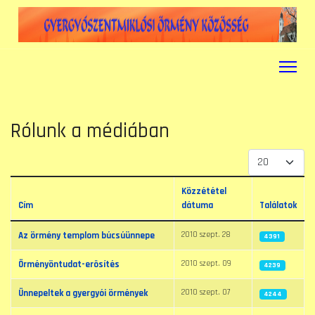
Rólunk a médiában
Tételek #
Közzététel
Cím
dátuma
Találatok
Cikkek
2010 szept. 28
Az örmény templom búcsúünnepe
4391
2010 szept. 09
Örményöntudat-erõsítés
4239
2010 szept. 07
Ünnepeltek a gyergyói örmények
4244