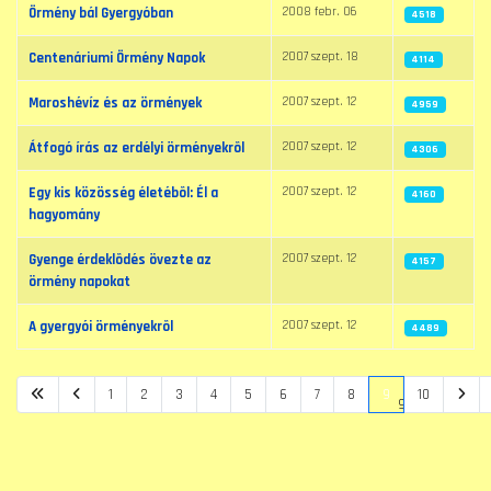
2008 febr. 06
Örmény bál Gyergyóban
4518
2007 szept. 18
Centenáriumi Örmény Napok
4114
2007 szept. 12
Maroshévíz és az örmények
4959
2007 szept. 12
Átfogó írás az erdélyi örményekrõl
4306
2007 szept. 12
Egy kis közösség életébõl: Él a
4160
hagyomány
2007 szept. 12
Gyenge érdeklõdés övezte az
4157
örmény napokat
2007 szept. 12
A gyergyói örményekrõl
4489
1
2
3
4
5
6
7
8
9
10
9. oldal / 10